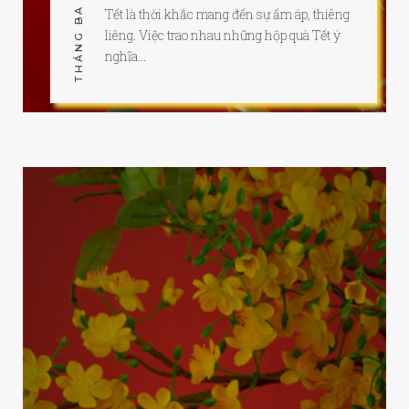
THÁNG BA 22, 2017
Tết là thời khắc mang đến sự ấm áp, thiêng
liêng. Việc trao nhau những hộp quà Tết ý
nghĩa...