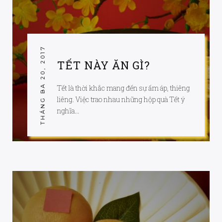
THÁNG BA 20, 2017
TẾT NÀY ĂN GÌ?
Tết là thời khắc mang đến sự ấm áp, thiêng
liêng. Việc trao nhau những hộp quà Tết ý
nghĩa...